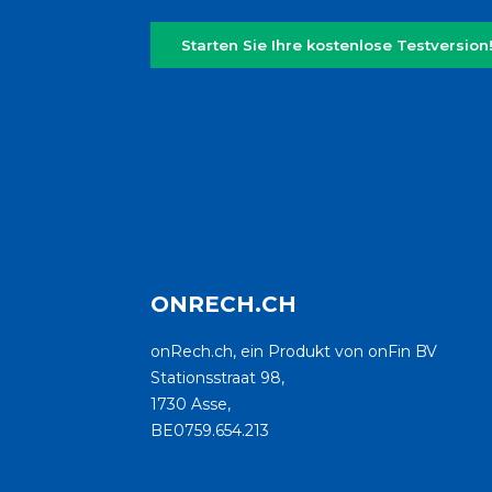
Starten Sie Ihre kostenlose Testversion
ONRECH.CH
onRech.ch, ein Produkt von onFin BV
Stationsstraat 98,
1730 Asse,
BE0759.654.213