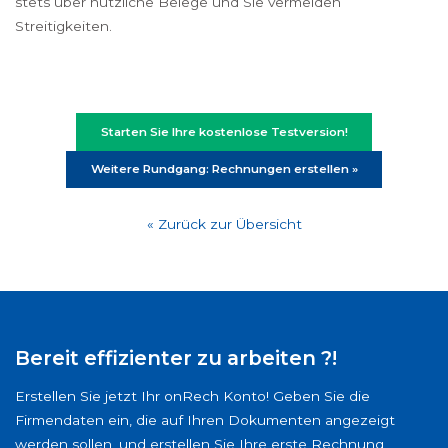
stets über nützliche Belege und Sie vermeiden
Streitigkeiten.
Starten Sie Ihre kostenlose Testversion!
Weitere Rundgang: Rechnungen erstellen »
« Zurück zur Übersicht
Bereit effizienter zu arbeiten ?!
Erstellen Sie jetzt Ihr onRech Konto! Geben Sie die
Firmendaten ein, die auf Ihren Dokumenten angezeigt
werden sollen, und erstellen Sie Ihre erste Rechnung